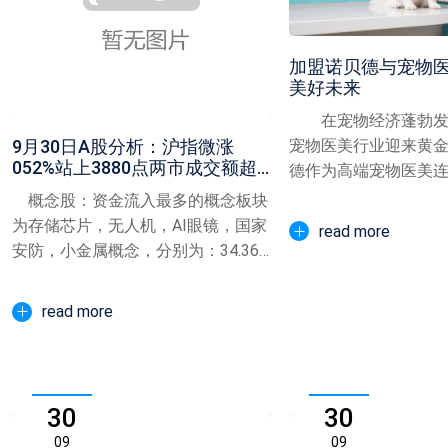
加盟诺贝德与宠物
美好未来
在宠物经济蓬勃发
宠物医美行业迎来黄
9月30日A股分析：沪指微涨
052%站上3880点两市成交额超
德作为高端宠物医美
218万亿金融板块
强劲实力、暖心文化与清
概念股：资金流入最多的概念板块
为存储芯片，无人机，AI眼镜，国家
read more
安防，小金属概念，分别为：34.36
亿，30.51亿，...
read more
30
30
09
09