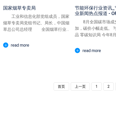
国家烟草专卖局
节能环保行业资讯_
业新闻热点报道 - OF
工业和信息化部党组成员，国家
8月全国碳市场成
烟草专卖局党组书记、局长，中国烟
加，碳价小幅走低。 ?撰
草总公司总经理 全国烟草行业实
品 零碳知识局 今年8
行以烟草专卖制度...
价格下跌。截至8...
read more
read more
首页
上一页
1
2