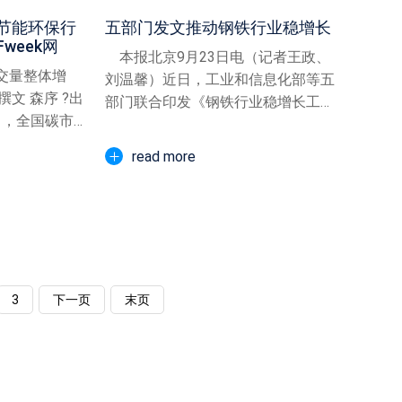
节能环保行
五部门发文推动钢铁行业稳增长
week网
本报北京9月23日电（记者王政、
交量整体增
刘温馨）近日，工业和信息化部等五
文 森序 ?出
部门联合印发《钢铁行业稳增长工作
月，全国碳市场
方案（2025—202...
read more
3
下一页
末页